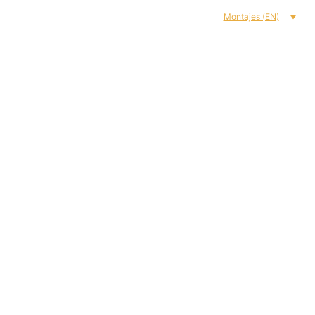
Nosotros (EN)
Agenda (EN)
Formación (EN)
Tienda (EN)
Montajes (EN)
 teatro contem